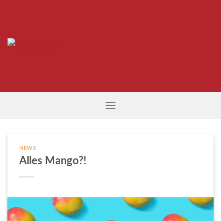
Skip
to
content
NEWS
Alles Mango?!